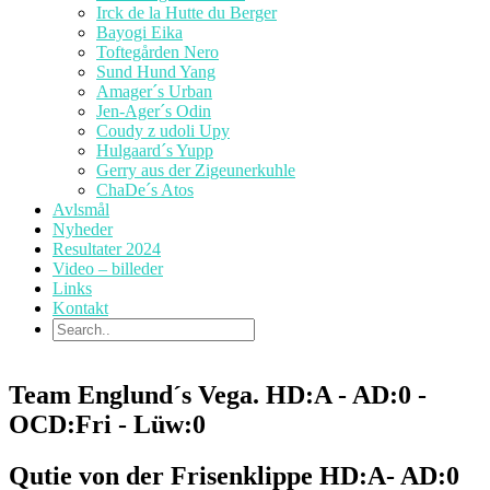
Irck de la Hutte du Berger
Bayogi Eika
Toftegården Nero
Sund Hund Yang
Amager´s Urban
Jen-Ager´s Odin
Coudy z udoli Upy
Hulgaard´s Yupp
Gerry aus der Zigeunerkuhle
ChaDe´s Atos
Avlsmål
Nyheder
Resultater 2024
Video – billeder
Links
Kontakt
Team Englund´s Vega. HD:A - AD:0 -
OCD:Fri - Lüw:0
Qutie von der Frisenklippe HD:A- AD:0