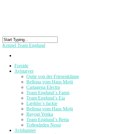
Kennel Team Englund
Forside
Avlstæver
Qutie von der Friesenklippe
Bellona vom Haus Mojü
Cartagena Electra
Team Englund´s Fanni
Team Englund´s Eia
Lærkbo´s Jackie
Bellona vom Haus Mojü
Bayogi Yenka
Team Englund´s Berta
Toftegården Nessi
Avlshanner