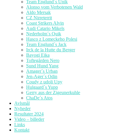
Team Englund´s Unik
Alonso vom Verbotenen Wald
Aldo Mersak
CZ Nirreterrit
Coast Strikers Alvin
Audi Catario Mikels
Nederholm´s Quik
Hasco z Lomeckeho Polesi
Team Englund´s Jack
Irck de la Hutte du Berger
Bayogi Eika
Toftegården Nero
Sund Hund Yang
Amager´s Urban
Jen-Ager´s Odin
Coudy z udoli Upy
Hulgaard´s Yupp
Gerry aus der Zigeunerkuhle
ChaDe´s Atos
Avlsmål
Nyheder
Resultater 2024
Video – billeder
Links
Kontakt