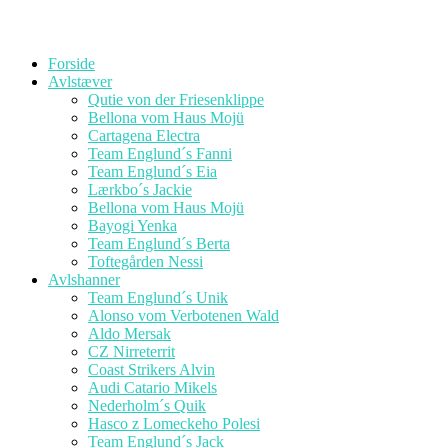
Forside
Avlstæver
Qutie von der Friesenklippe
Bellona vom Haus Mojü
Cartagena Electra
Team Englund´s Fanni
Team Englund´s Eia
Lærkbo´s Jackie
Bellona vom Haus Mojü
Bayogi Yenka
Team Englund´s Berta
Toftegården Nessi
Avlshanner
Team Englund´s Unik
Alonso vom Verbotenen Wald
Aldo Mersak
CZ Nirreterrit
Coast Strikers Alvin
Audi Catario Mikels
Nederholm´s Quik
Hasco z Lomeckeho Polesi
Team Englund´s Jack