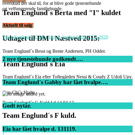
overskud der skal til, for at blive gode tjenestehunde
og velfungerende familiehunde.
Team Englund´s Berta med "I" kuldet
Aktuelt til salg
Klik her for info
Udtaget til DM i Næstved 2015:
Team Englund´s Gabby har pt. hvalpe født d.13/3-2020
Team Englund´s Bessi og Bente Andersen, PH Odder.
2 nye tjenestehunde godkendt….
Team Englund´s Eia
Team Englund´s Eia efter Toftegården Nessi & Coudy Z Udoli Upy.
Team Englund´s Gabby har fået hvalpe….
HD: A - AD: 0.
Gen-Chi´s Hjalte
Team Englund´s C-Kuld f.d.14.04.12
Godt nytår.
Team Englund´s F kuld.
Læs flere nyheder!
Eia har fået hvalpe d. 131119.
1