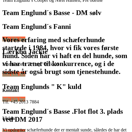
Team Englund´s Cooper og Niels Hansen, PH odense
Team Englund´s Basse - DM sølv
Team Englund´s Fanni
Vores erfaring med schæferhunde
Info klik her
startede i 1984, hvor vi fik vores første
Lærkbo Jackie
hund. Siden har vi haft en del hunde, som
vi har trænet til konkurrence, og i de
Mor til vores "L" og "O" kuld
sidste år også brugt som tjenestehunde.
Info klik her
Team Englunds " K" kuld
Kontakt
Info klik her
Tlf. +45 2013 7884
Team Englund´s Basse .Flot flot 3. plads
ved DM 2017
Vision
Vi opdrætter schæferhunde der er mentalt sunde, således de har det
Info klik her