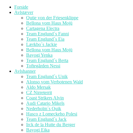
Forside
Avlstæver
Qutie von der Friesenklippe
Bellona vom Haus Mojü
Cartagena Electra
Team Englund´s Fanni
Team Englund´s Eia
Lærkbo´s Jackie
Bellona vom Haus Mojü
Bayogi Yenka
Team Englund´s Berta
Toftegården Nessi
Avlshanner
Team Englund´s Unik
Alonso vom Verbotenen Wald
Aldo Mersak
CZ Nirreterrit
Coast Strikers Alvin
Audi Catario Mikels
Nederholm´s Quik
Hasco z Lomeckeho Polesi
Team Englund´s Jack
Irck de la Hutte du Berger
Bayogi Eika