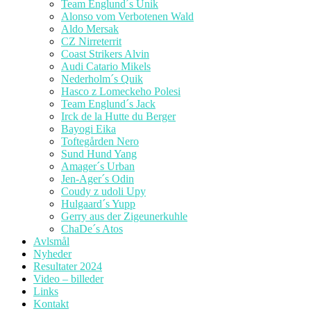
Team Englund´s Unik
Alonso vom Verbotenen Wald
Aldo Mersak
CZ Nirreterrit
Coast Strikers Alvin
Audi Catario Mikels
Nederholm´s Quik
Hasco z Lomeckeho Polesi
Team Englund´s Jack
Irck de la Hutte du Berger
Bayogi Eika
Toftegården Nero
Sund Hund Yang
Amager´s Urban
Jen-Ager´s Odin
Coudy z udoli Upy
Hulgaard´s Yupp
Gerry aus der Zigeunerkuhle
ChaDe´s Atos
Avlsmål
Nyheder
Resultater 2024
Video – billeder
Links
Kontakt