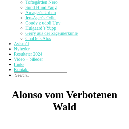
Toftegården Nero
Sund Hund Yang
Amager´s Urban
Jen-Ager´s Odin
Coudy z udoli Upy
Hulgaard´s Yupp
Gerry aus der Zigeunerkuhle
ChaDe´s Atos
Avlsmål
Nyheder
Resultater 2024
Video – billeder
Links
Kontakt
Alonso vom Verbotenen
Wald