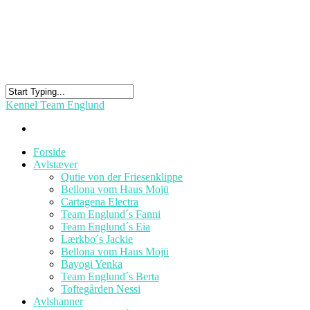
Kennel Team Englund
Forside
Avlstæver
Qutie von der Friesenklippe
Bellona vom Haus Mojü
Cartagena Electra
Team Englund´s Fanni
Team Englund´s Eia
Lærkbo´s Jackie
Bellona vom Haus Mojü
Bayogi Yenka
Team Englund´s Berta
Toftegården Nessi
Avlshanner