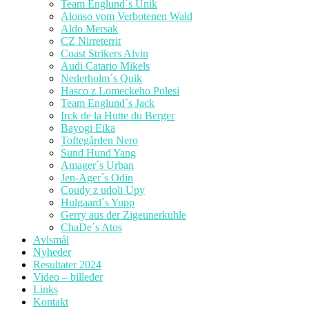
Team Englund´s Unik
Alonso vom Verbotenen Wald
Aldo Mersak
CZ Nirreterrit
Coast Strikers Alvin
Audi Catario Mikels
Nederholm´s Quik
Hasco z Lomeckeho Polesi
Team Englund´s Jack
Irck de la Hutte du Berger
Bayogi Eika
Toftegården Nero
Sund Hund Yang
Amager´s Urban
Jen-Ager´s Odin
Coudy z udoli Upy
Hulgaard´s Yupp
Gerry aus der Zigeunerkuhle
ChaDe´s Atos
Avlsmål
Nyheder
Resultater 2024
Video – billeder
Links
Kontakt