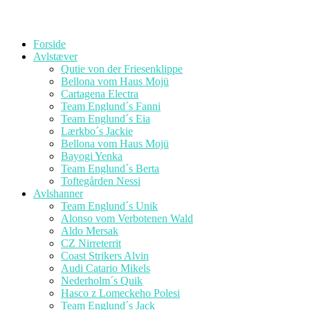
Forside
Avlstæver
Qutie von der Friesenklippe
Bellona vom Haus Mojü
Cartagena Electra
Team Englund´s Fanni
Team Englund´s Eia
Lærkbo´s Jackie
Bellona vom Haus Mojü
Bayogi Yenka
Team Englund´s Berta
Toftegården Nessi
Avlshanner
Team Englund´s Unik
Alonso vom Verbotenen Wald
Aldo Mersak
CZ Nirreterrit
Coast Strikers Alvin
Audi Catario Mikels
Nederholm´s Quik
Hasco z Lomeckeho Polesi
Team Englund´s Jack