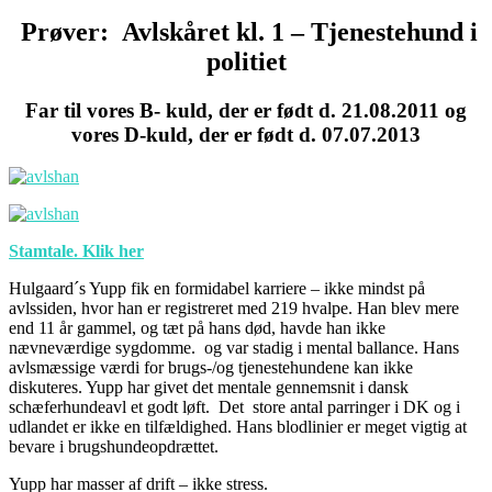
Prøver: Avlskåret kl. 1 – Tjenestehund i
politiet
Far til vores B- kuld, der er født d. 21.08.2011 og
vores D-kuld, der er født d. 07.07.2013
Stamtale. Klik her
Hulgaard´s Yupp fik en formidabel karriere – ikke mindst på
avlssiden, hvor han er registreret med 219 hvalpe. Han blev mere
end 11 år gammel, og tæt på hans død, havde han ikke
nævneværdige sygdomme. og var stadig i mental ballance. Hans
avlsmæssige værdi for brugs-/og tjenestehundene kan ikke
diskuteres. Yupp har givet det mentale gennemsnit i dansk
schæferhundeavl et godt løft. Det store antal parringer i DK og i
udlandet er ikke en tilfældighed. Hans blodlinier er meget vigtig at
bevare i brugshundeopdrættet.
Yupp har masser af drift – ikke stress.