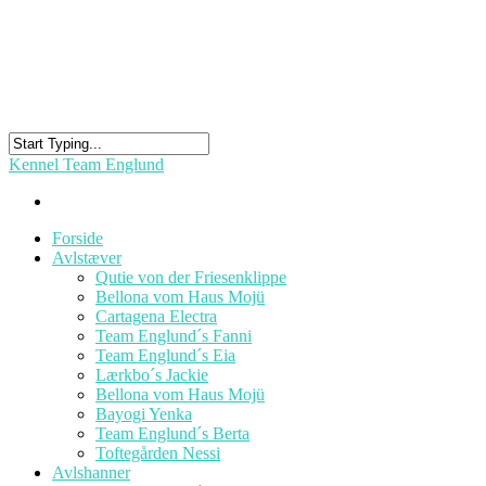
Kennel Team Englund
Forside
Avlstæver
Qutie von der Friesenklippe
Bellona vom Haus Mojü
Cartagena Electra
Team Englund´s Fanni
Team Englund´s Eia
Lærkbo´s Jackie
Bellona vom Haus Mojü
Bayogi Yenka
Team Englund´s Berta
Toftegården Nessi
Avlshanner