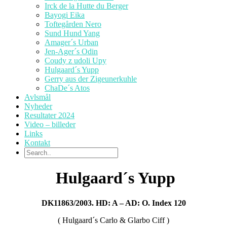
Irck de la Hutte du Berger
Bayogi Eika
Toftegården Nero
Sund Hund Yang
Amager´s Urban
Jen-Ager´s Odin
Coudy z udoli Upy
Hulgaard´s Yupp
Gerry aus der Zigeunerkuhle
ChaDe´s Atos
Avlsmål
Nyheder
Resultater 2024
Video – billeder
Links
Kontakt
Hulgaard´s Yupp
DK11863/2003. HD: A – AD: O. Index 120
( Hulgaard´s Carlo & Glarbo Ciff )