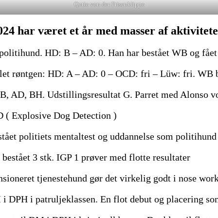
Qutie von der Frisenklippe
024 har været et år med masser af aktivitete
politihund. HD: B – AD: 0. Han har bestået WB og fået e
let røntgen: HD: A – AD: 0 – OCD: fri – Lüw: fri. WB be
B, AD, BH. Udstillingsresultat G. Parret med Alonso 
 ( Explosive Dog Detection )
tået politiets mentaltest og uddannelse som politihund
estået 3 stk. IGP 1 prøver med flotte resultater
sioneret tjenestehund gør det virkelig godt i nose wor
i DPH i patruljeklassen. En flot debut og placering som