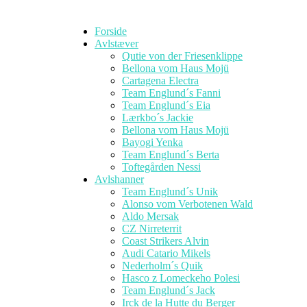
Forside
Avlstæver
Qutie von der Friesenklippe
Bellona vom Haus Mojü
Cartagena Electra
Team Englund´s Fanni
Team Englund´s Eia
Lærkbo´s Jackie
Bellona vom Haus Mojü
Bayogi Yenka
Team Englund´s Berta
Toftegården Nessi
Avlshanner
Team Englund´s Unik
Alonso vom Verbotenen Wald
Aldo Mersak
CZ Nirreterrit
Coast Strikers Alvin
Audi Catario Mikels
Nederholm´s Quik
Hasco z Lomeckeho Polesi
Team Englund´s Jack
Irck de la Hutte du Berger