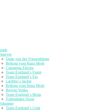
rside
lstæver
Qutie von der Friesenklippe
Bellona vom Haus Mojü
Cartagena Electra
Team Englund´s Fanni
Team Englund´s Eia
Lærkbo´s Jackie
Bellona vom Haus Mojü
Bayogi Yenka
Team Englund´s Berta
Toftegården Nessi
lshanner
Team Englund´s Unik