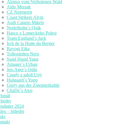
Alonso vom Verbotenen Wald
Aldo Mersak
CZ Nirreterrit
Coast Strikers Alvin
Audi Catario Mikels
Nederholm´s Quik
Hasco z Lomeckeho Polesi
Team Englund´s Jack
Irck de la Hutte du Berger
Bayogi Eika
Toftegården Nero
Sund Hund Yang
Amager´s Urban
Jen-Ager´s Odin
Coudy z udoli Upy
Hulgaard´s Yupp
Gerry aus der Zigeunerkuhle
ChaDe´s Atos
lsmål
heder
sultater 2024
deo – billeder
nks
ntakt