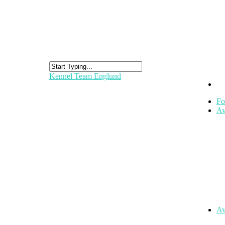
Kennel Team Englund
Fo
Av
Av