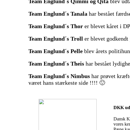
Team Englund´s Qimmi og Qita
blev udta
Team Englund´s Tanala
har bestået færds
Team Englund´s Thor
er blevet kåret i D
Team Englund´s Troll
er blevet godkendt 
Team Englund´s Pelle
blev årets politihun
Team Englund´s Theis
har bestået lydigh
Team Englund´s Nimbus
har prøvet kræft
været hans stærkeste side !!!! 🙂
DKK udt
Dansk Ke
vores ke
Pæne kas