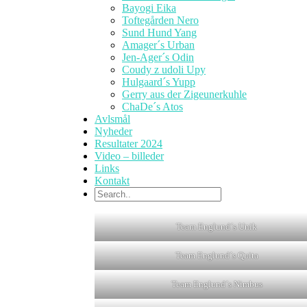
Bayogi Eika
Toftegården Nero
Sund Hund Yang
Amager´s Urban
Jen-Ager´s Odin
Coudy z udoli Upy
Hulgaard´s Yupp
Gerry aus der Zigeunerkuhle
ChaDe´s Atos
Avlsmål
Nyheder
Resultater 2024
Video – billeder
Links
Kontakt
Team Englund´s Unik
Team Englund´s Quita
Team Englund´s Nimbus