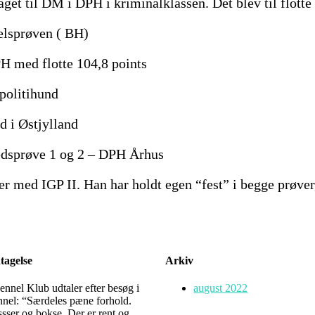
get til DM i DPH i kriminalklassen. Det blev til flotte 
elsprøven ( BH)
PH med flotte 104,8 points
politihund
d i Østjylland
edsprøve 1 og 2 – DPH Århus
er med IGP II. Han har holdt egen “fest” i begge prøve
agelse
Arkiv
nnel Klub udtaler efter besøg i
august 2022
nnel: “Særdeles pæne forhold.
sser og bokse. Der er rent og