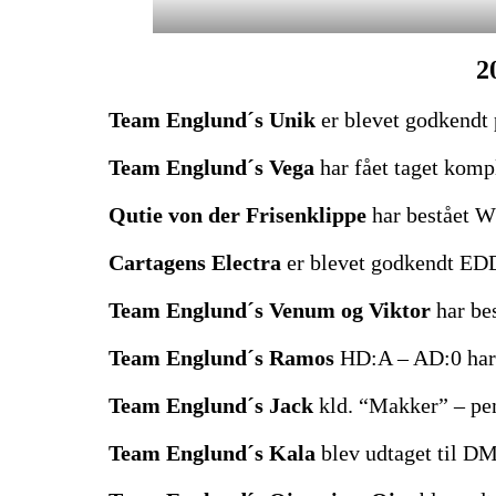
2
Team Englund´s Unik
er blevet godkendt 
Team Englund´s Vega
har fået taget komp
Qutie von der Frisenklippe
har bestået W
Cartagens Electra
er blevet godkendt EDD
Team Englund´s Venum og Viktor
har bes
Team Englund´s Ramos
HD:A – AD:0 har b
Team Englund´s Jack
kld. “Makker” – pen
Team Englund´s Kala
blev udtaget til DM 