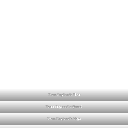
Team Englunds Thor
Team Englund´s Qimmi
Team Englund´s Vega