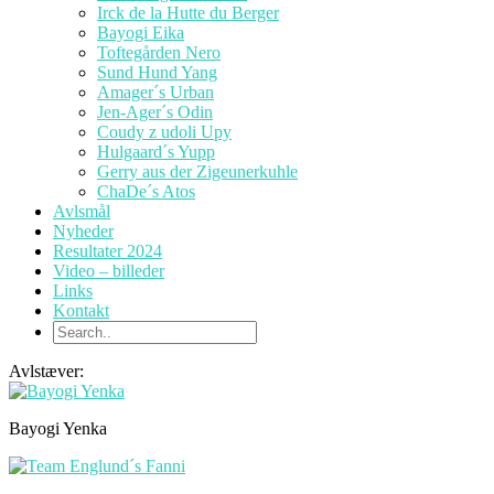
Irck de la Hutte du Berger
Bayogi Eika
Toftegården Nero
Sund Hund Yang
Amager´s Urban
Jen-Ager´s Odin
Coudy z udoli Upy
Hulgaard´s Yupp
Gerry aus der Zigeunerkuhle
ChaDe´s Atos
Avlsmål
Nyheder
Resultater 2024
Video – billeder
Links
Kontakt
Avlstæver:
Bayogi Yenka