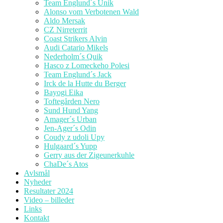
Team Englund´s Unik
Alonso vom Verbotenen Wald
Aldo Mersak
CZ Nirreterrit
Coast Strikers Alvin
Audi Catario Mikels
Nederholm´s Quik
Hasco z Lomeckeho Polesi
Team Englund´s Jack
Irck de la Hutte du Berger
Bayogi Eika
Toftegården Nero
Sund Hund Yang
Amager´s Urban
Jen-Ager´s Odin
Coudy z udoli Upy
Hulgaard´s Yupp
Gerry aus der Zigeunerkuhle
ChaDe´s Atos
Avlsmål
Nyheder
Resultater 2024
Video – billeder
Links
Kontakt