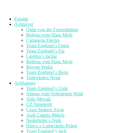
Forside
Avlstæver
Qutie von der Friesenklippe
Bellona vom Haus Mojü
Cartagena Electra
Team Englund´s Fanni
Team Englund´s Eia
Lærkbo´s Jackie
Bellona vom Haus Mojü
Bayogi Yenka
Team Englund´s Berta
Toftegården Nessi
Avlshanner
Team Englund´s Unik
Alonso vom Verbotenen Wald
Aldo Mersak
CZ Nirreterrit
Coast Strikers Alvin
Audi Catario Mikels
Nederholm´s Quik
Hasco z Lomeckeho Polesi
Team Englund´s Jack