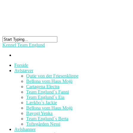
Kennel Team Englund
Forside
Avlstæver
Qutie von der Friesenklippe
Bellona vom Haus Mojü
Cartagena Electra
Team Englund´s Fanni
Team Englund´s Eia
Lærkbo´s Jackie
Bellona vom Haus Mojü
Bayogi Yenka
Team Englund´s Berta
Toftegården Nessi
Avlshanner