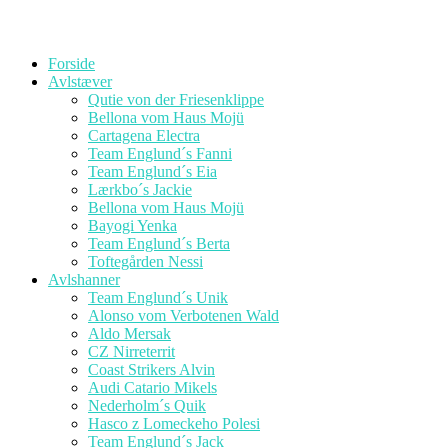
Forside
Avlstæver
Qutie von der Friesenklippe
Bellona vom Haus Mojü
Cartagena Electra
Team Englund´s Fanni
Team Englund´s Eia
Lærkbo´s Jackie
Bellona vom Haus Mojü
Bayogi Yenka
Team Englund´s Berta
Toftegården Nessi
Avlshanner
Team Englund´s Unik
Alonso vom Verbotenen Wald
Aldo Mersak
CZ Nirreterrit
Coast Strikers Alvin
Audi Catario Mikels
Nederholm´s Quik
Hasco z Lomeckeho Polesi
Team Englund´s Jack