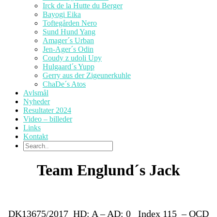
Irck de la Hutte du Berger
Bayogi Eika
Toftegården Nero
Sund Hund Yang
Amager´s Urban
Jen-Ager´s Odin
Coudy z udoli Upy
Hulgaard´s Yupp
Gerry aus der Zigeunerkuhle
ChaDe´s Atos
Avlsmål
Nyheder
Resultater 2024
Video – billeder
Links
Kontakt
Team Englund´s Jack
DK13675/2017 HD: A – AD: 0 Index 115 – OCD