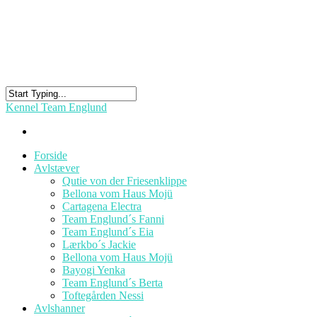
Kennel Team Englund
Forside
Avlstæver
Qutie von der Friesenklippe
Bellona vom Haus Mojü
Cartagena Electra
Team Englund´s Fanni
Team Englund´s Eia
Lærkbo´s Jackie
Bellona vom Haus Mojü
Bayogi Yenka
Team Englund´s Berta
Toftegården Nessi
Avlshanner