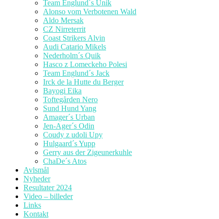
Team Englund´s Unik
Alonso vom Verbotenen Wald
Aldo Mersak
CZ Nirreterrit
Coast Strikers Alvin
Audi Catario Mikels
Nederholm´s Quik
Hasco z Lomeckeho Polesi
Team Englund´s Jack
Irck de la Hutte du Berger
Bayogi Eika
Toftegården Nero
Sund Hund Yang
Amager´s Urban
Jen-Ager´s Odin
Coudy z udoli Upy
Hulgaard´s Yupp
Gerry aus der Zigeunerkuhle
ChaDe´s Atos
Avlsmål
Nyheder
Resultater 2024
Video – billeder
Links
Kontakt